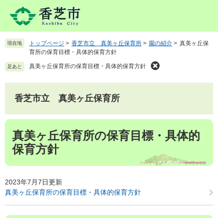
ペ
メ
ー
ニ
ジ
ュ
の
ー
トップページ
>
香芝市立 真美ヶ丘保育所
>
園の紹介
>
真美ヶ丘保
現在地
先
を
育所の保育目標・具体的保育方針
頭
飛
で
ば
真美ヶ丘保育所の保育目標・具体的保育方針
足あと
す
し
。
て
本
香芝市立 真美ヶ丘保育所
文
へ
本
真美ヶ丘保育所の保育目標・具体的
文
保育方針
2023年7月7日更新
真美ヶ丘保育所の保育目標・具体的保育方針