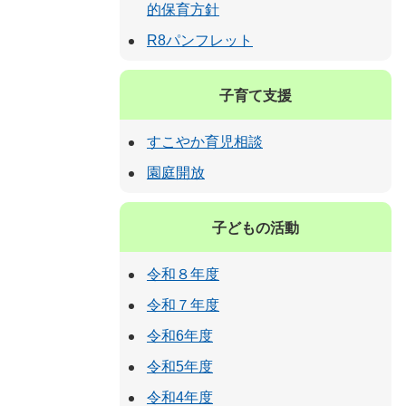
的保育方針
R8パンフレット
子育て支援
すこやか育児相談
園庭開放
子どもの活動
令和８年度
令和７年度
令和6年度
令和5年度
令和4年度