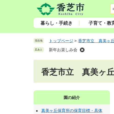
ペ
メ
ー
ニ
ジ
ュ
の
ー
暮らし・手続き
子育て・教
先
を
頭
飛
で
ば
トップページ
>
香芝市立 真美ヶ
現在地
す
し
新年お楽しみ会
足あと
。
て
本
文
香芝市立 真美ヶ
へ
園の紹介
真美ヶ丘保育所の保育目標・具体