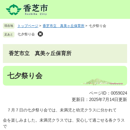
ペ
メ
ー
ニ
ジ
ュ
の
ー
トップページ
>
香芝市立 真美ヶ丘保育所
>
七夕祭り会
現在地
先
を
頭
飛
七夕祭り会
足あと
で
ば
す
し
。
て
香芝市立 真美ヶ丘保育所
本
文
本
へ
七夕祭り会
文
ページID：0059024
更新日：2025年7月14日更新
７月７日の七夕祭り会では、未満児と幼児クラスに分かれて
会を楽しみました。未満児クラスでは、安心して過ごせる各クラス
で