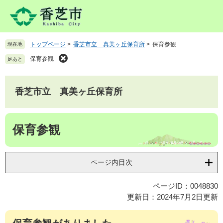
ペ
メ
ー
ニ
ジ
ュ
の
ー
トップページ
>
香芝市立 真美ヶ丘保育所
>
保育参観
現在地
先
を
頭
飛
保育参観
足あと
で
ば
す
し
。
て
香芝市立 真美ヶ丘保育所
本
文
本
へ
保育参観
文
ページ内目次
ページID：0048830
更新日：2024年7月2日更新