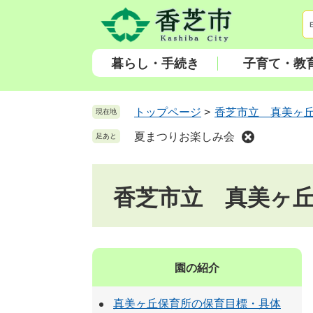
ペ
メ
ー
ニ
ジ
ュ
の
ー
暮らし・手続き
子育て・教
先
を
頭
飛
で
ば
トップページ
>
香芝市立 真美ヶ
現在地
す
し
夏まつりお楽しみ会
足あと
。
て
本
文
香芝市立 真美ヶ
へ
園の紹介
真美ヶ丘保育所の保育目標・具体