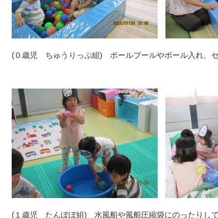
(０歳児 ちゅうりっぷ組) ボールプールやボール入れ、
(１歳児 たんぽぽ組) 水風船や風船圧縮袋にのったりし