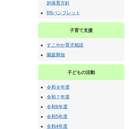
的保育方針
R8パンフレット
子育て支援
すこやか育児相談
園庭開放
子どもの活動
令和８年度
令和７年度
令和6年度
令和5年度
令和4年度