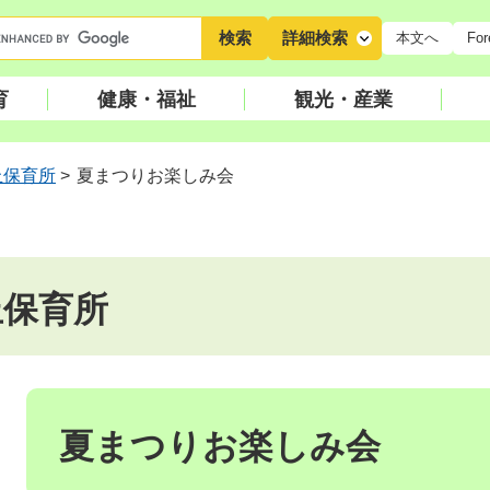
キ
詳細検索
本文へ
For
ー
ワ
育
健康・福祉
観光・産業
ー
ド
検
丘保育所
>
夏まつりお楽しみ会
索
丘保育所
本
文
夏まつりお楽しみ会