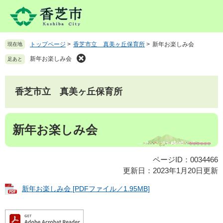
ペ
メ
ー
ニ
ジ
ュ
の
ー
トップページ
>
香芝市立 真美ヶ丘保育所
>
新年お楽しみ会
現在地
先
を
頭
飛
新年お楽しみ会
足あと
で
ば
す
し
。
て
香芝市立 真美ヶ丘保育所
本
文
本
へ
新年お楽しみ会
文
ページID：0034466
更新日：2023年1月20日更新
新年お楽しみ会 [PDFファイル／1.95MB]