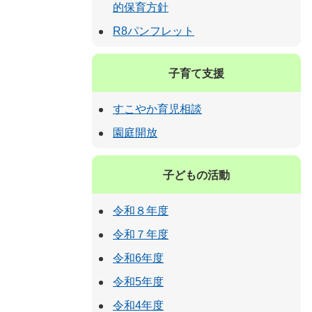
的保育方針
R8パンフレット
子育て支援
すこやか育児相談
園庭開放
子どもの活動
令和８年度
令和７年度
令和6年度
令和5年度
令和4年度