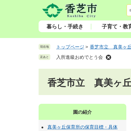
ペ
メ
ー
ニ
ジ
ュ
の
ー
暮らし・手続き
子育て・教
先
を
頭
飛
で
ば
トップページ
>
香芝市立 真美ヶ
現在地
す
し
入所進級おめでとう会
足あと
。
て
本
文
香芝市立 真美ヶ
へ
園の紹介
真美ヶ丘保育所の保育目標・具体