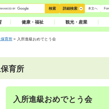
キ
詳細検索
本文へ
For
ー
ワ
育
健康・福祉
観光・産業
ー
ド
検
丘保育所
>
入所進級おめでとう会
索
丘保育所
本
文
入所進級おめでとう会