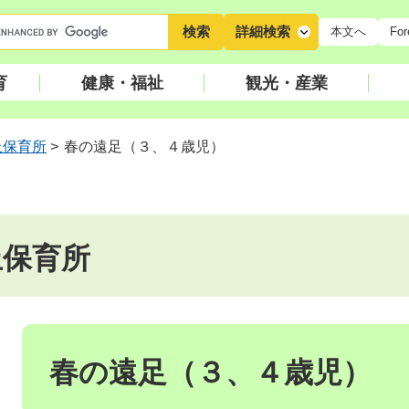
キ
詳細検索
本文へ
For
ー
ワ
育
健康・福祉
観光・産業
ー
ド
検
丘保育所
>
春の遠足（３、４歳児）
索
丘保育所
本
文
春の遠足（３、４歳児）