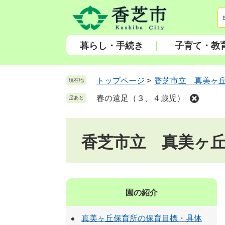
ペ
メ
ー
ニ
ジ
ュ
の
ー
暮らし・手続き
子育て・教
先
を
頭
飛
で
ば
トップページ
>
香芝市立 真美ヶ
現在地
す
し
春の遠足（３、４歳児）
足あと
。
て
本
文
香芝市立 真美ヶ
へ
園の紹介
真美ヶ丘保育所の保育目標・具体