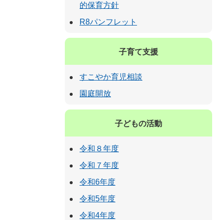
的保育方針
R8パンフレット
子育て支援
すこやか育児相談
園庭開放
子どもの活動
令和８年度
令和７年度
令和6年度
令和5年度
令和4年度