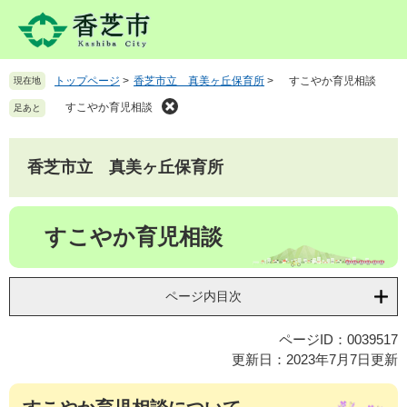
ペ
メ
ー
ニ
ジ
ュ
の
ー
トップページ
>
香芝市立 真美ヶ丘保育所
>
すこやか育児相談
現在地
先
を
頭
飛
すこやか育児相談
足あと
で
ば
す
し
。
て
香芝市立 真美ヶ丘保育所
本
文
本
へ
すこやか育児相談
文
ページ内目次
ページID：0039517
更新日：2023年7月7日更新