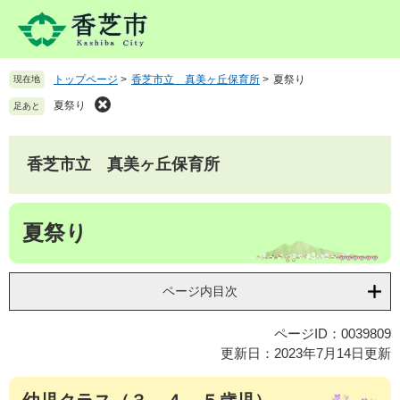
ペ
メ
ー
ニ
ジ
ュ
の
ー
トップページ
>
香芝市立 真美ヶ丘保育所
>
夏祭り
現在地
先
を
頭
飛
夏祭り
足あと
で
ば
す
し
。
て
香芝市立 真美ヶ丘保育所
本
文
本
へ
夏祭り
文
ページ内目次
ページID：0039809
更新日：2023年7月14日更新