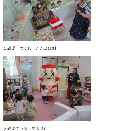
１歳児 つくし、たんぽぽ組
２歳児クラス すみれ組