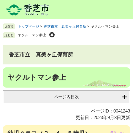
ペ
メ
ー
ニ
ジ
ュ
の
ー
トップページ
>
香芝市立 真美ヶ丘保育所
>
ヤクルトマン参上
現在地
先
を
頭
飛
ヤクルトマン参上
足あと
で
ば
す
し
。
て
香芝市立 真美ヶ丘保育所
本
文
本
へ
ヤクルトマン参上
文
ページ内目次
ページID：0041243
更新日：2023年9月8日更新