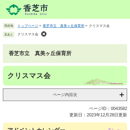
ペ
メ
ー
ニ
ジ
ュ
の
ー
トップページ
>
香芝市立 真美ヶ丘保育所
>
クリスマス会
現在地
先
を
頭
飛
クリスマス会
足あと
で
ば
す
し
。
て
香芝市立 真美ヶ丘保育所
本
文
本
へ
クリスマス会
文
ページ内目次
ページID：0043582
更新日：2023年12月28日更新