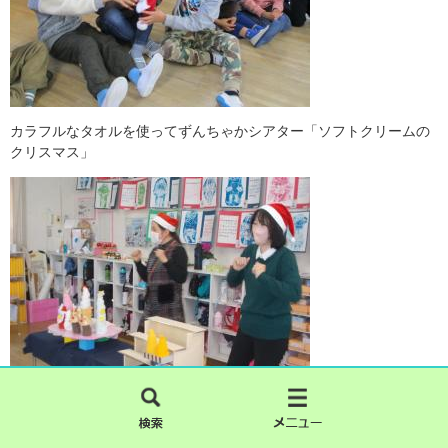
カラフルなタオルを使ってずんちゃかシアター「ソフトクリームの
クリスマス」
検
メ
索
ニ
ュ
さあ、みんなで踊ろう！ジングルベルダンス。
ー