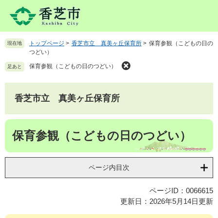
ペ
メ
ー
ニ
ジ
ュ
の
ー
トップページ
>
香芝市立 真美ヶ丘保育所
>
保育参観（こどもの日の
現在地
先
を
つどい）
頭
飛
で
ば
保育参観（こどもの日のつどい）
足あと
す
し
。
て
本
香芝市立 真美ヶ丘保育所
文
へ
本
保育参観（こどもの日のつどい）
文
ページ内目次
ページID：0066615
更新日：2026年5月14日更新