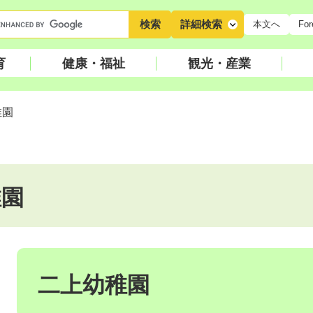
キ
詳細検索
本文へ
For
ー
ワ
育
健康・福祉
観光・産業
ー
ド
検
稚園
索
稚園
本
文
二上幼稚園