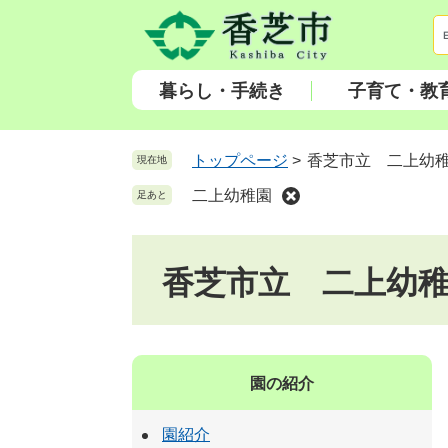
ペ
メ
ー
ニ
ジ
ュ
の
ー
暮らし・手続き
子育て・教
先
を
頭
飛
で
ば
トップページ
>
香芝市立 二上幼
現在地
す
し
二上幼稚園
足あと
。
て
本
文
香芝市立 二上幼
へ
園の紹介
園紹介