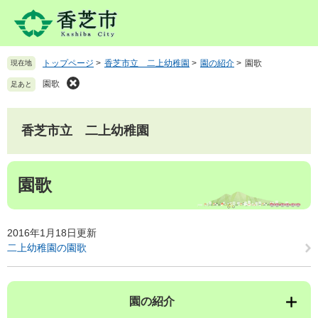
ペ
メ
ー
ニ
ジ
ュ
の
ー
トップページ
>
香芝市立 二上幼稚園
>
園の紹介
>
園歌
現在地
先
を
頭
飛
園歌
足あと
で
ば
す
し
。
て
香芝市立 二上幼稚園
本
文
本
へ
園歌
文
2016年1月18日更新
二上幼稚園の園歌
園の紹介