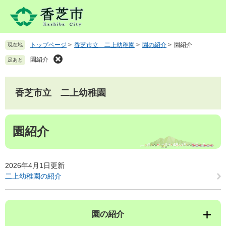
ペ
メ
ー
ニ
ジ
ュ
の
ー
トップページ
>
香芝市立 二上幼稚園
>
園の紹介
>
園紹介
現在地
先
を
頭
飛
園紹介
足あと
で
ば
す
し
。
て
香芝市立 二上幼稚園
本
文
本
へ
園紹介
文
2026年4月1日更新
二上幼稚園の紹介
園の紹介