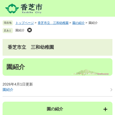
ペ
メ
ー
ニ
ジ
ュ
の
ー
トップページ
>
香芝市立 三和幼稚園
>
園の紹介
>
園紹介
現在地
先
を
頭
飛
園紹介
足あと
で
ば
す
し
。
て
香芝市立 三和幼稚園
本
文
本
へ
園紹介
文
2026年4月1日更新
園紹介
園の紹介