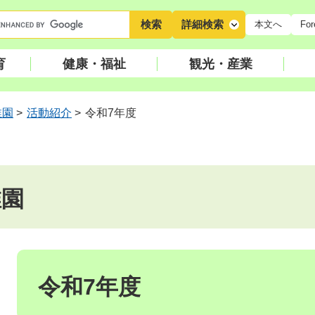
キ
詳細検索
本文へ
For
ー
ワ
育
健康・福祉
観光・産業
ー
ド
検
稚園
>
活動紹介
>
令和7年度
索
稚園
本
文
令和7年度