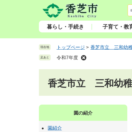
ペ
メ
ー
ニ
ジ
ュ
の
ー
暮らし・手続き
子育て・教
先
を
頭
飛
で
ば
トップページ
>
香芝市立 三和幼
現在地
す
し
令和7年度
足あと
。
て
本
文
香芝市立 三和幼
へ
園の紹介
園紹介