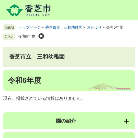
ペ
メ
ー
ニ
ジ
ュ
の
ー
トップページ
>
香芝市立 三和幼稚園
>
おたより
>
令和6年度
現在地
先
を
頭
飛
令和6年度
足あと
で
ば
す
し
。
て
香芝市立 三和幼稚園
本
文
本
へ
令和6年度
文
現在、掲載されている情報はありません。
園の紹介