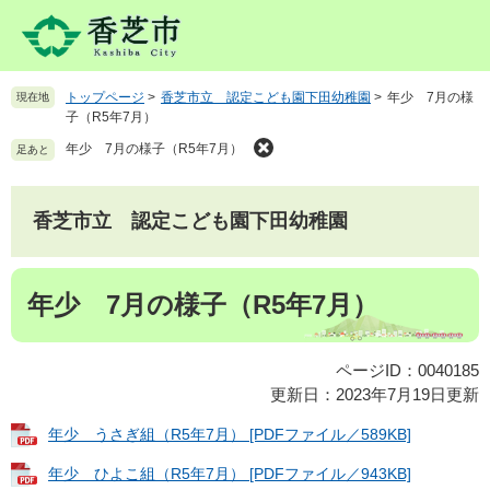
ペ
メ
ー
ニ
ジ
ュ
の
ー
トップページ
>
香芝市立 認定こども園下田幼稚園
>
年少 7月の様
現在地
先
を
子（R5年7月）
頭
飛
で
ば
年少 7月の様子（R5年7月）
足あと
す
し
。
て
本
香芝市立 認定こども園下田幼稚園
文
へ
本
年少 7月の様子（R5年7月）
文
ページID：0040185
更新日：2023年7月19日更新
年少 うさぎ組（R5年7月） [PDFファイル／589KB]
年少 ひよこ組（R5年7月） [PDFファイル／943KB]