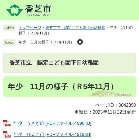
ペ
メ
ー
ニ
ジ
ュ
の
ー
トップページ
>
香芝市立 認定こども園下田幼稚園
>
年少 11月の
現在地
先
を
様子（Ｒ5年11月）
頭
飛
で
ば
年少 11月の様子（Ｒ5年11月）
足あと
す
し
。
て
本
香芝市立 認定こども園下田幼稚園
文
へ
本
年少 11月の様子（Ｒ5年11月）
文
ページID：0042890
更新日：2023年11月22日更新
年少 うさぎ組 [PDFファイル／596KB]
年少 ひよこ組 [PDFファイル／919KB]