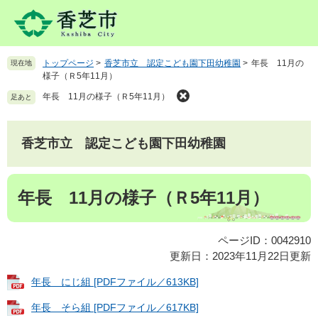
ペ
メ
ー
ニ
ジ
ュ
の
ー
トップページ
>
香芝市立 認定こども園下田幼稚園
>
年長 11月の
現在地
先
を
様子（Ｒ5年11月）
頭
飛
で
ば
年長 11月の様子（Ｒ5年11月）
足あと
す
し
。
て
本
香芝市立 認定こども園下田幼稚園
文
へ
本
年長 11月の様子（Ｒ5年11月）
文
ページID：0042910
更新日：2023年11月22日更新
年長 にじ組 [PDFファイル／613KB]
年長 そら組 [PDFファイル／617KB]