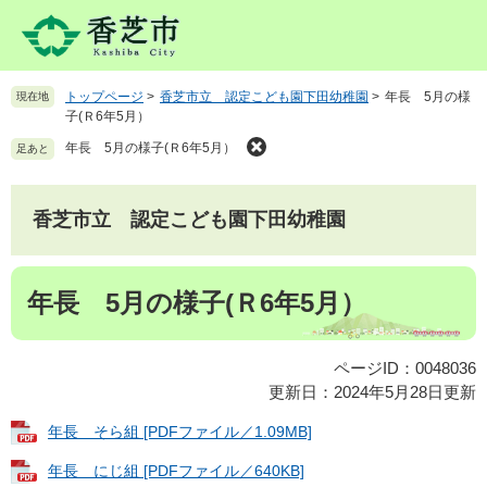
ペ
メ
ー
ニ
ジ
ュ
の
ー
トップページ
>
香芝市立 認定こども園下田幼稚園
>
年長 5月の様
現在地
先
を
子(Ｒ6年5月）
頭
飛
で
ば
年長 5月の様子(Ｒ6年5月）
足あと
す
し
。
て
本
香芝市立 認定こども園下田幼稚園
文
へ
本
年長 5月の様子(Ｒ6年5月）
文
ページID：0048036
更新日：2024年5月28日更新
年長 そら組 [PDFファイル／1.09MB]
年長 にじ組 [PDFファイル／640KB]