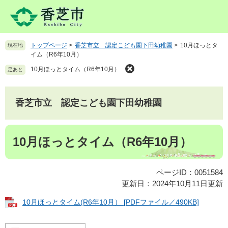
ペ
メ
ー
ニ
ジ
ュ
の
ー
トップページ
>
香芝市立 認定こども園下田幼稚園
>
10月ほっとタ
現在地
先
を
イム（R6年10月）
頭
飛
で
ば
10月ほっとタイム（R6年10月）
足あと
す
し
。
て
本
香芝市立 認定こども園下田幼稚園
文
へ
本
10月ほっとタイム（R6年10月）
文
ページID：0051584
更新日：2024年10月11日更新
10月ほっとタイム(R6年10月） [PDFファイル／490KB]