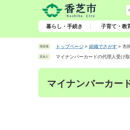
ペ
メ
ー
ニ
ジ
ュ
の
ー
暮らし・手続き
子育て・教
先
を
頭
飛
で
ば
トップページ
>
組織でさがす
>
市
現在地
す
し
マイナンバーカードの代理人受け取
足あと
。
て
本
本
文
文
へ
マイナンバーカー