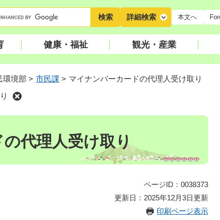
キ
詳細検索
本文へ
For
ー
ワ
育
健康・福祉
観光・産業
ー
ド
検
民環境部
>
市民課
>
マイナンバーカードの代理人受け取り
索
り
ドの代理人受け取り
ページID：0038373
更新日：2025年12月3日更新
印刷ページ表示