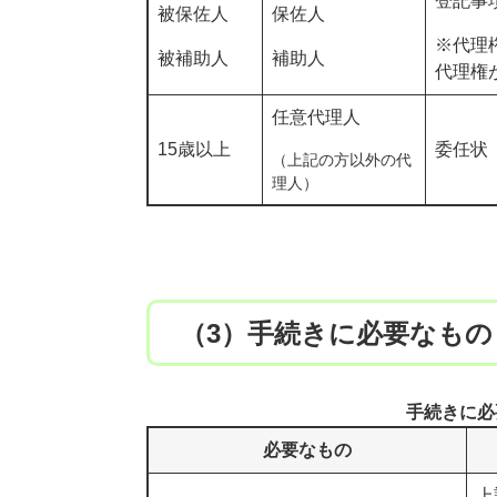
登記事
被保佐人
保佐人
※代理
被補助人
補助人
代理権
任意代理人
15歳以上
委任状
（上記の方以外の代
理人）
（3）手続きに必要なもの
手続きに必
必要なもの
上