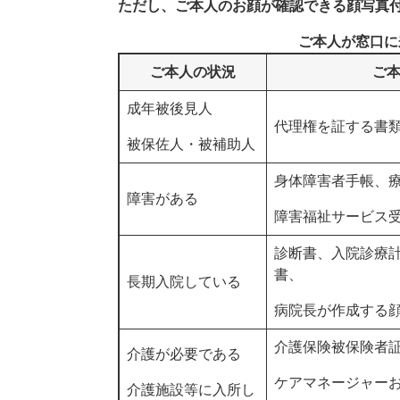
ただし、ご本人のお顔が確認できる顔写真
ご本人が窓口に
ご本人の状況
ご
成年被後見人
代理権を証する書
被保佐人・被補助人
身体障害者手帳、
障害がある
障害福祉サービス
診断書、入院診療
書、
長期入院している
病院長が作成する
介護保険被保険者
介護が必要である
ケアマネージャー
介護施設等に入所し