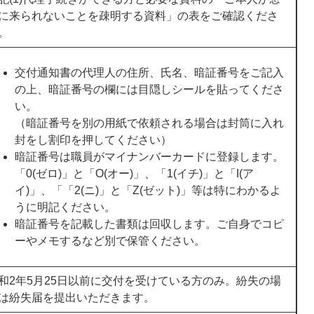
に来られないことを疎明する資料」の表をご確認くださ
。
交付通知書の代理人の住所、氏名、暗証番号をご記入
の上、暗証番号の欄には目隠しシールを貼ってくださ
い。
（暗証番号を別の用紙で依頼される場合は封筒に入れ
封をし割印を押してください）
暗証番号は職員がマイナンバーカードに登録します。
「0(ゼロ)」と「O(オー)」、「1(イチ)」と「I(ア
イ)」、「「2(ニ)」と「Z(ゼット)」等は特にわかるよ
うに明記ください。
暗証番号を記載した書類は回収します。ご自身でコピ
ーやメモするなど別で保管ください。
和2年5月25日以前に交付を受けている方のみ。紛失の場
は紛失届を提出いただきます。