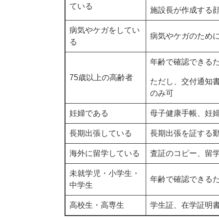
ている
施設長が作成する
病気やケガをしてい
病気やケガのため
る
年齢で確認できる
75歳以上の高齢者
ただし、交付通知
のみ可
妊婦である
母子健康手帳、妊
長期出張している
長期出張を証する
海外に留学している
査証のコピー、留
未就学児・小学生・
年齢で確認できる
中学生
高校生・高専生
学生証、在学証明