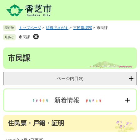
ペ
メ
ー
ニ
ジ
ュ
の
ー
トップページ
>
組織でさがす
>
市民環境部
>
市民課
現在地
先
を
頭
飛
市民課
足あと
で
ば
す
し
本
。
て
市民課
文
本
文
へ
ページ内目次
新着情報
住民票・戸籍・証明