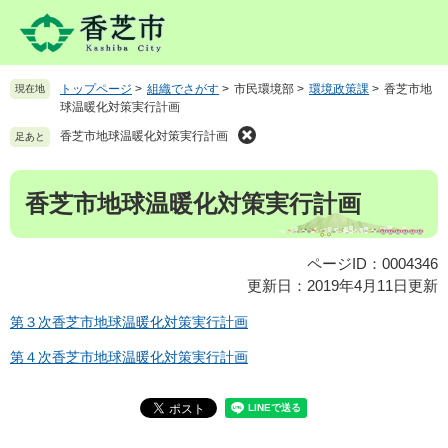
ペ
メ
ー
ニ
ジ
ュ
の
ー
トップページ
>
組織でさがす
>
市民環境部
>
環境政策課
>
香芝市地
現在地
先
を
球温暖化対策実行計画
頭
飛
で
ば
香芝市地球温暖化対策実行計画
足あと
す
し
。
て
本
香芝市地球温暖化対策実行計画
本
文
文
へ
ページID：0004346
更新日：2019年4月11日更新
第３次香芝市地球温暖化対策実行計画
第４次香芝市地球温暖化対策実行計画