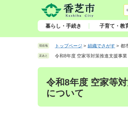
ペ
メ
ー
ニ
ジ
ュ
の
ー
暮らし・手続き
子育て・教
先
を
頭
飛
で
ば
トップページ
>
組織でさがす
>
都
現在地
す
し
令和8年度 空家等対策推進支援事
足あと
。
て
本
本
文
文
へ
令和8年度 空家等
について