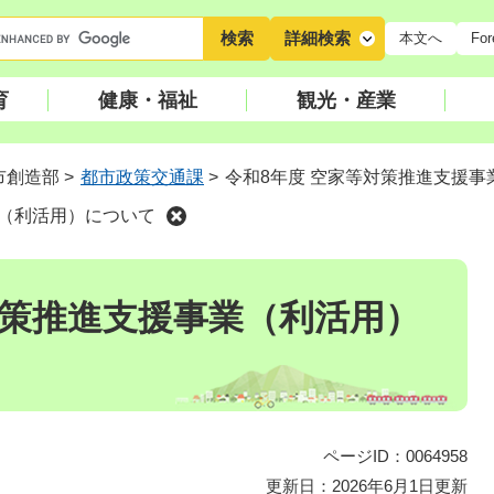
キ
詳細検索
本文へ
For
ー
ワ
育
健康・福祉
観光・産業
ー
ド
検
市創造部
>
都市政策交通課
>
令和8年度 空家等対策推進支援
索
業（利活用）について
対策推進支援事業（利活用）
ページID：0064958
更新日：2026年6月1日更新