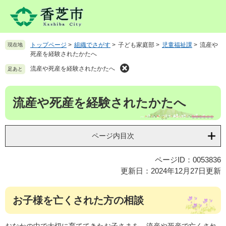
ペ
メ
ー
ニ
ジ
ュ
の
ー
トップページ
>
組織でさがす
>
子ども家庭部
>
児童福祉課
>
流産や
現在地
先
を
死産を経験されたかたへ
頭
飛
で
ば
流産や死産を経験されたかたへ
足あと
す
し
。
て
本
流産や死産を経験されたかたへ
本
文
文
へ
ページ内目次
ページID：0053836
更新日：2024年12月27日更新
お子様を亡くされた方の相談
おなかの中で大切に育ててきたお子さまを、流産や死産で亡くされ