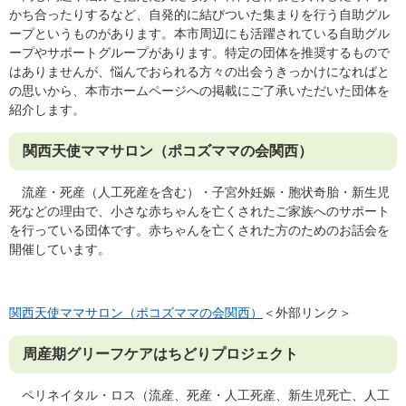
かち合ったりするなど、自発的に結びついた集まりを行う自助グル
ープというものがあります。本市周辺にも活躍されている自助グル
ープやサポートグループがあります。特定の団体を推奨するもので
はありませんが、悩んでおられる方々の出会うきっかけになればと
の思いから、本市ホームページへの掲載にご了承いただいた団体を
紹介します。
関西天使ママサロン（ポコズママの会関西）
流産・死産（人工死産を含む）・子宮外妊娠・胞状奇胎・新生児
死などの理由で、小さな赤ちゃんを亡くされたご家族へのサポート
を行っている団体です。赤ちゃんを亡くされた方のためのお話会を
開催しています。
関西天使ママサロン（ポコズママの会関西）
＜外部リンク＞
周産期グリーフケアはちどりプロジェクト
ペリネイタル・ロス（流産、死産・人工死産、新生児死亡、人工