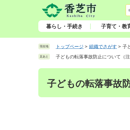
ペ
メ
ー
ニ
ジ
ュ
の
ー
暮らし・手続き
子育て・教
先
を
頭
飛
で
ば
トップページ
>
組織でさがす
>
子
現在地
す
し
子どもの転落事故防止について（注
足あと
。
て
本
本
文
文
へ
子どもの転落事故