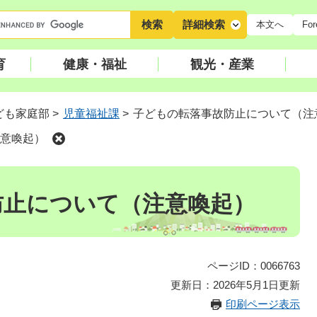
キ
詳細検索
本文へ
For
ー
ワ
育
健康・福祉
観光・産業
ー
ド
検
ども家庭部
>
児童福祉課
>
子どもの転落事故防止について（注
索
意喚起）
防止について（注意喚起）
ページID：0066763
更新日：2026年5月1日更新
印刷ページ表示