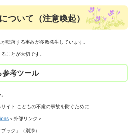
について（注意喚起）
もが転落する事故が多数発生しています。
とることが大切です。
る参考ツール
い。
サイト こどもの不慮の事故を防ぐために
tions
＜外部リンク＞
ドブック」（別添）