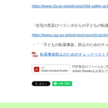
https://www.cfa.go.jp/policies/child-safety-a
・住宅の窓及びベランダからの子どもの転
https://www.caa.go.jp/policies/council/csic/r
・「「⼦どもの転落事故」防⽌のためのチ
転落事故防止のためのチェックリスト [PD
PDF形式のファイルをご覧
Adobe Reader