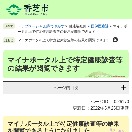
ペ
メ
ー
ニ
ジ
ュ
の
ー
トップページ
>
組織でさがす
>
健康福祉部
>
国保医療課
>
マイナポ
現在地
先
を
ータル上で特定健康診査等の結果が閲覧できます
頭
飛
で
ば
マイナポータル上で特定健康診査等の結果が閲覧できます
足あと
す
し
。
て
本
マイナポータル上で特定健康診査等
本
文
文
の結果が閲覧できます
へ
ページ内目次
ページID：0026170
更新日：2022年5月25日更新
マイナポータル上で特定健康診査等の結果
を閲覧できるようになりました