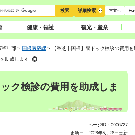
キ
詳細検索
本文へ
For
ー
ワ
育
健康・福祉
観光・産業
ー
ド
検
康福祉部
>
国保医療課
>
【香芝市国保】脳ドック検診の費用を
索
を助成します
ドック検診の費用を助成しま
ページID：0006737
更新日：2026年5月26日更新