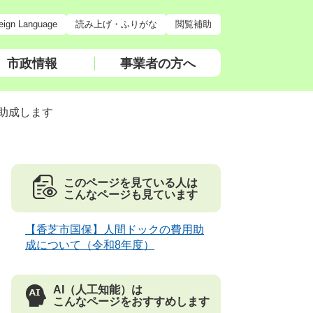
eign Language
読み上げ・ふりがな
閲覧補助
市政情報
事業者の方へ
助成します
このページを見ている人は
こんなページも見ています
【香芝市国保】人間ドックの費用助
成について（令和8年度）
AI（人工知能）は
こんなページをおすすめします