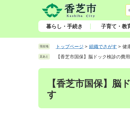
ペ
メ
ー
ニ
ジ
ュ
の
ー
暮らし・手続き
子育て・教
先
を
頭
飛
で
ば
トップページ
>
組織でさがす
>
健
現在地
す
し
【香芝市国保】脳ドック検診の費用
足あと
。
て
本
本
文
文
へ
【香芝市国保】脳
す