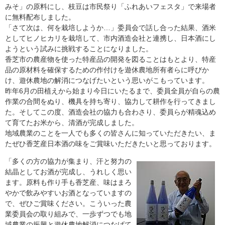
みそ」の原料にし、枝豆は市民祭り「ふれあいフェスタ」で来場者
に無料配布しました。
「さて次は、何を栽培しようか…」委員会で話し合った結果、酒米
としてヒノヒカリを栽培して、市内酒造会社と連携し、日本酒にし
ようという試みに挑戦することになりました。
香芝市の農産物を使った特産品の開発を図ることはもとより、特産
品の原材料を確保するための作付けを遊休農地所有者らに呼びか
け、遊休農地の解消につなげたいという思いがこもっています。
昨年6月の田植えから始まり今日にいたるまで、委員全員が自らの農
作業の合間をぬり、機具を持ち寄り、協力して耕作を行ってきまし
た。そしてこの度、酒造会社の協力も合わさり、委員らが精魂込め
て育てたお米から、清酒が完成しました。
地域農業のことを一人でも多くの皆さんに知っていただきたい、ま
たぜひ香芝産日本酒の味をご賞味いただきたいと思っております。
「多くの方の協力が集まり、汗と努力の
結晶としてお酒が完成し、うれしく思い
ます。原料も作り手も香芝産、味はまろ
やかで飲みやすいお酒となっていますの
で、ぜひご賞味ください。こういった農
業委員会の取り組みで、一歩ずつでも地
域農業の振興と遊休農地解消につなげて