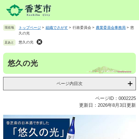
ペ
メ
ー
ニ
ジ
ュ
の
ー
トップページ
>
組織でさがす
>
行政委員会
>
農業委員会事務局
>
悠
現在地
先
を
久の光
頭
飛
で
ば
悠久の光
足あと
す
し
。
て
本
悠久の光
本
文
文
へ
ページ内目次
ページID：0002225
更新日：2026年8月3日更新