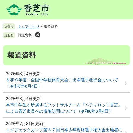
ペ
メ
ー
ニ
ジ
ュ
の
ー
トップページ
>
報道資料
現在地
先
を
頭
飛
報道資料
足あと
で
ば
す
し
本
。
て
報道資料
文
本
文
へ
2026年8月4日更新
令和８年度「全国中学校体育大会」出場選手壮行会について
（令和8年8月4日）
2026年8月4日更新
本市中学生が所属するフットサルチーム『ペティロッソ香芝』
による香芝市長への表敬訪問について（令和8年8月4日）
2026年7月31日更新
エイジェックカップ第５７回日本少年野球選手権大会出場者に