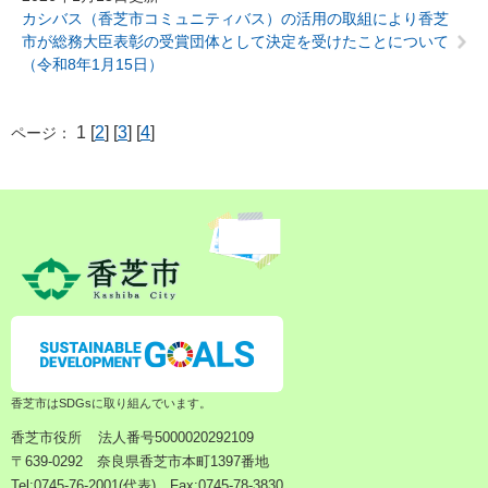
カシバス（香芝市コミュニティバス）の活用の取組により香芝
市が総務大臣表彰の受賞団体として決定を受けたことについて
（令和8年1月15日）
1 [
2
] [
3
] [
4
]
ページ：
香芝市はSDGsに取り組んでいます。
香芝市役所
法人番号5000020292109
〒639-0292 奈良県香芝市本町1397番地
Tel:0745-76-2001(代表) Fax:0745-78-3830