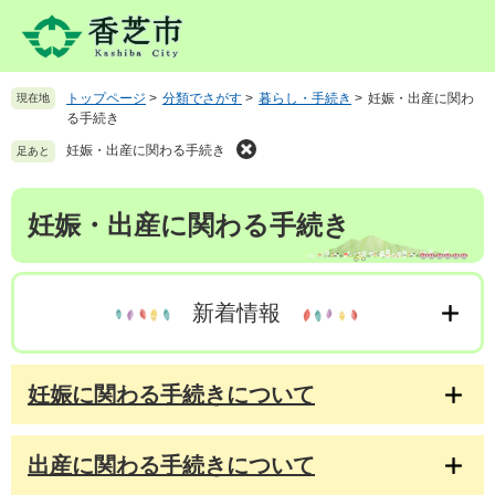
ペ
メ
ー
ニ
ジ
ュ
の
ー
トップページ
>
分類でさがす
>
暮らし・手続き
>
妊娠・出産に関わ
現在地
先
を
る手続き
頭
飛
で
ば
妊娠・出産に関わる手続き
足あと
す
し
。
て
本
妊娠・出産に関わる手続き
本
文
文
へ
新着情報
妊娠に関わる手続きについて
出産に関わる手続きについて