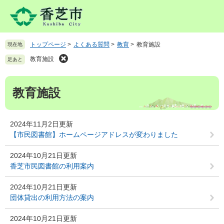
ペ
メ
ー
ニ
ジ
ュ
の
ー
トップページ
>
よくある質問
>
教育
>
教育施設
現在地
先
を
頭
飛
教育施設
足あと
で
ば
す
し
本
。
て
教育施設
文
本
文
へ
2024年11月2日更新
【市民図書館】ホームページアドレスが変わりました
2024年10月21日更新
香芝市民図書館の利用案内
2024年10月21日更新
団体貸出の利用方法の案内
2024年10月21日更新