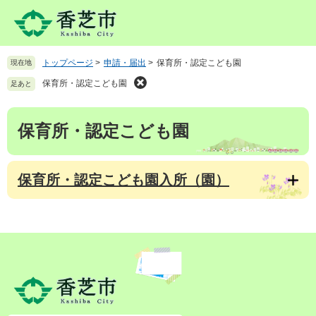
ペ
メ
ー
ニ
ジ
ュ
の
ー
トップページ
>
申請・届出
>
保育所・認定こども園
現在地
先
を
頭
飛
保育所・認定こども園
足あと
で
ば
す
し
本
。
て
保育所・認定こども園
文
本
文
へ
保育所・認定こども園入所（園）