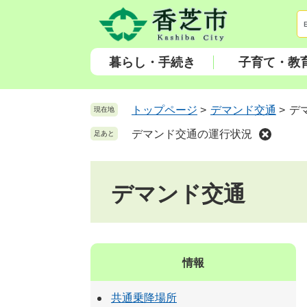
ペ
メ
ー
ニ
ジ
ュ
の
ー
暮らし・手続き
子育て・教
先
を
頭
飛
で
ば
トップページ
>
デマンド交通
>
デ
現在地
す
し
デマンド交通の運行状況
足あと
。
て
本
文
デマンド交通
へ
情報
共通乗降場所