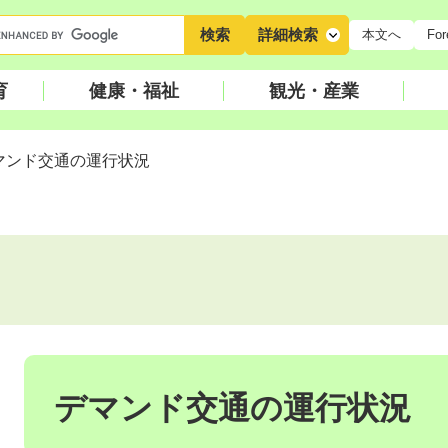
キ
詳細検索
本文へ
For
ー
ワ
育
健康・福祉
観光・産業
ー
ド
検
マンド交通の運行状況
索
本
文
デマンド交通の運行状況