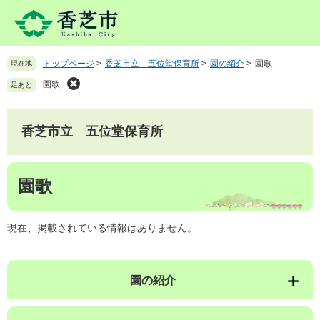
ペ
メ
ー
ニ
ジ
ュ
の
ー
トップページ
>
香芝市立 五位堂保育所
>
園の紹介
>
園歌
現在地
先
を
頭
飛
園歌
足あと
で
ば
す
し
。
て
香芝市立 五位堂保育所
本
文
本
へ
園歌
文
現在、掲載されている情報はありません。
園の紹介