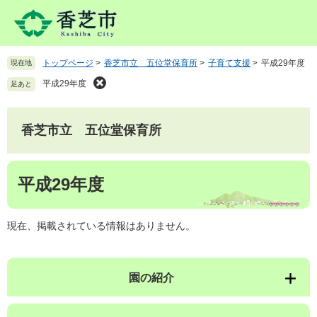
ペ
メ
ー
ニ
ジ
ュ
の
ー
トップページ
>
香芝市立 五位堂保育所
>
子育て支援
>
平成29年度
現在地
先
を
頭
飛
平成29年度
足あと
で
ば
す
し
。
て
香芝市立 五位堂保育所
本
文
本
へ
平成29年度
文
現在、掲載されている情報はありません。
園の紹介