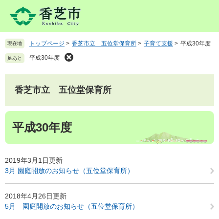
ペ
メ
ー
ニ
ジ
ュ
の
ー
トップページ
>
香芝市立 五位堂保育所
>
子育て支援
>
平成30年度
現在地
先
を
頭
飛
平成30年度
足あと
で
ば
す
し
。
て
香芝市立 五位堂保育所
本
文
本
へ
平成30年度
文
2019年3月1日更新
3月 園庭開放のお知らせ（五位堂保育所）
2018年4月26日更新
5月 園庭開放のお知らせ（五位堂保育所）