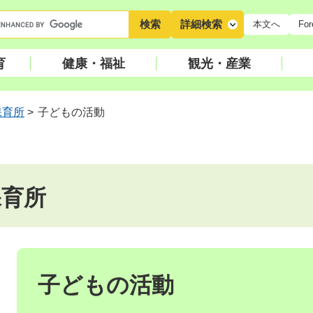
キ
詳細検索
本文へ
For
ー
ワ
育
健康・福祉
観光・産業
ー
ド
検
保育所
>
子どもの活動
索
保育所
本
文
子どもの活動