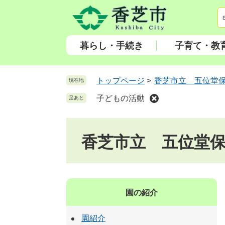
ペ
メ
ー
ニ
ジ
ュ
の
ー
暮らし・手続き
子育て・教
先
を
頭
飛
で
ば
トップページ
>
香芝市立 五位堂
現在地
す
し
子どもの活動
足あと
。
て
本
文
香芝市立 五位堂
へ
園の紹介
園紹介