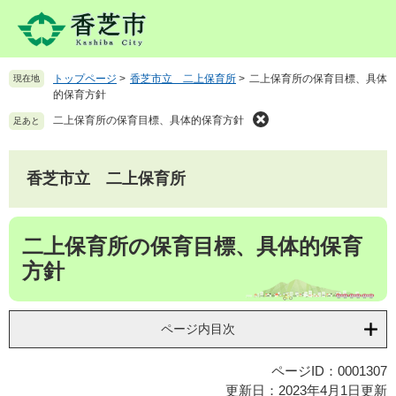
ペ
メ
ー
ニ
ジ
ュ
の
ー
トップページ
>
香芝市立 二上保育所
>
二上保育所の保育目標、具体
現在地
先
を
的保育方針
頭
飛
で
ば
二上保育所の保育目標、具体的保育方針
足あと
す
し
。
て
本
香芝市立 二上保育所
文
へ
本
二上保育所の保育目標、具体的保育
文
方針
ページ内目次
ページID：0001307
更新日：2023年4月1日更新