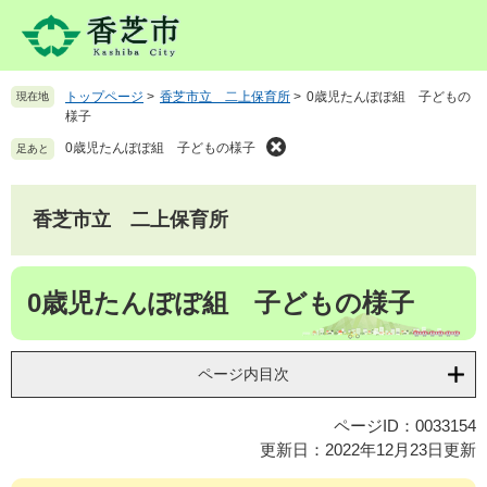
ペ
メ
ー
ニ
ジ
ュ
の
ー
トップページ
>
香芝市立 二上保育所
>
0歳児たんぽぽ組 子どもの
現在地
先
を
様子
頭
飛
で
ば
0歳児たんぽぽ組 子どもの様子
足あと
す
し
。
て
本
香芝市立 二上保育所
文
へ
本
0歳児たんぽぽ組 子どもの様子
文
ページ内目次
ページID：0033154
更新日：2022年12月23日更新