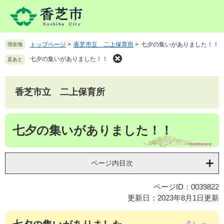
ペ
メ
ー
ニ
ジ
ュ
の
ー
トップページ
>
香芝市立 二上保育所
>
七夕の集いがありました！！
現在地
先
を
頭
飛
七夕の集いがありました！！
足あと
で
ば
す
し
。
て
香芝市立 二上保育所
本
文
本
へ
七夕の集いがありました！！
文
ページ内目次
ページID：0039822
更新日：2023年8月1日更新