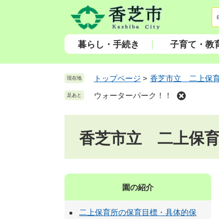
ペ
メ
ー
ニ
ジ
ュ
の
ー
暮らし・手続き
子育て・教
先
を
頭
飛
で
ば
トップページ
>
香芝市立 二上保
現在地
す
し
ウォーターパーク！！
足あと
。
て
本
文
香芝市立 二上保
へ
園の紹介
二上保育所の保育目標・具体的保