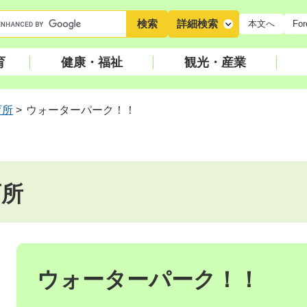
キ
詳細検索
本文へ
For
ー
ワ
育
健康・福祉
観光・産業
ー
ド
検
育所
>
ウォーターパーク！！
索
育所
本
文
ウォーターパーク！！