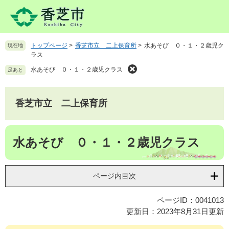
ペ
メ
ー
ニ
ジ
ュ
の
ー
トップページ
>
香芝市立 二上保育所
>
水あそび ０・１・２歳児ク
現在地
先
を
ラス
頭
飛
で
ば
水あそび ０・１・２歳児クラス
足あと
す
し
。
て
本
香芝市立 二上保育所
文
へ
本
水あそび ０・１・２歳児クラス
文
ページ内目次
ページID：0041013
更新日：2023年8月31日更新