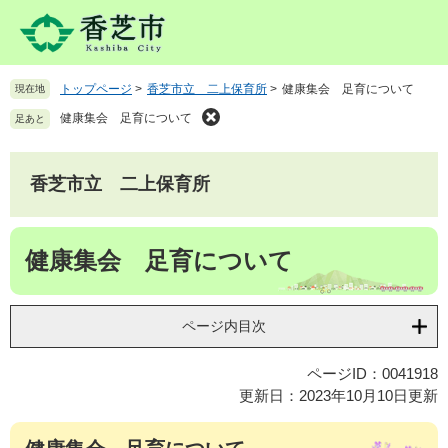
ペ
メ
ー
ニ
ジ
ュ
の
ー
トップページ
>
香芝市立 二上保育所
>
健康集会 足育について
現在地
先
を
頭
飛
健康集会 足育について
足あと
で
ば
す
し
。
て
香芝市立 二上保育所
本
文
本
へ
健康集会 足育について
文
ページ内目次
ページID：0041918
更新日：2023年10月10日更新