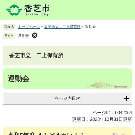
ペ
メ
ー
ニ
ジ
ュ
の
ー
トップページ
>
香芝市立 二上保育所
>
運動会
現在地
先
を
頭
飛
運動会
足あと
で
ば
す
し
。
て
香芝市立 二上保育所
本
文
本
へ
運動会
文
ページ内目次
ページID：0042064
更新日：2023年10月31日更新