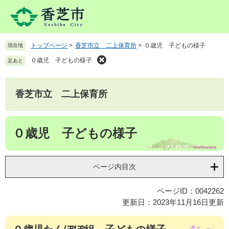
ペ
メ
ー
ニ
ジ
ュ
の
ー
トップページ
>
香芝市立 二上保育所
>
０歳児 子どもの様子
現在地
先
を
頭
飛
０歳児 子どもの様子
足あと
で
ば
す
し
。
て
香芝市立 二上保育所
本
文
本
へ
０歳児 子どもの様子
文
ページ内目次
ページID：0042262
更新日：2023年11月16日更新